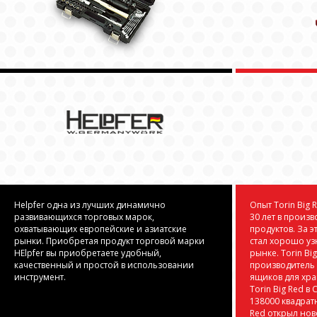
Helpfer одна из лучших динамично
Опыт Torin Big 
развивающихся торговых марок,
30 лет в произ
охватывающих европейские и азиатские
продуктов. За э
рынки. Приобретая продукт торговой марки
стал хорошо у
HElpfer вы приобретаете удобный,
рынке. Torin Bi
качественный и простой в использовании
производитель
инструмент.
ящиков для хр
Torin Big Red в
138000 квадратн
Red открыл нов