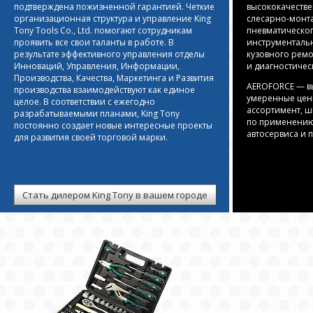
подтверждена пожизненной гарантией. Четкие
высококачеств
организационная структура и управление King
слесарно-монт
Tony Tools Co., Ltd. помогают сотрудникам
пневматическог
проявить все свои таланты в работе. В
инструменталь
результате эффективного управления отделы
кузовного ремо
Инноваций, Управления, Информации,
и диагностичес
Производства, Качества, Маркетинга и Развития
AEROFORCE — вы
производства взаимодействуют как единое
умеренные цен
целое. В соответствии с ежегодно
ассортимент, 
разрабатываемыми планами, King Tony
по применению-
постоянно создает новые интересные проекты
автосервиса и
для развития своей торговой марки.
Стать дилером King Tony в вашем городе