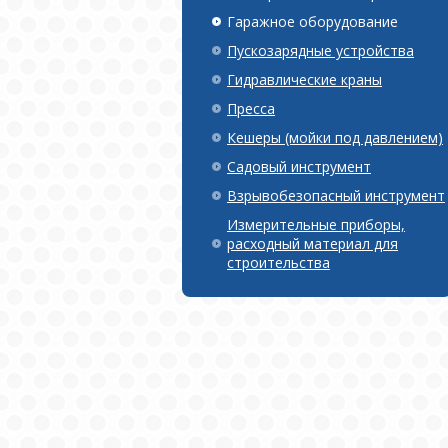
Гаражное оборудование
Пускозарядные устройства
Гидравлические краны
Пресса
Кешеры (мойки под давлением)
Садовый инструмент
Взрывобезопасный инструмент
Измерительные приборы,
расходный материал для
строительства