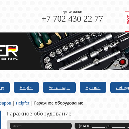
Горячая линия:
+7 702 430 22 77
ny
Helpfer
Автоспорт
Hyundai
Лебёд
варов
|
Helpfer
|
Гаражное оборудование
Гаражное оборудование
Цена от
до