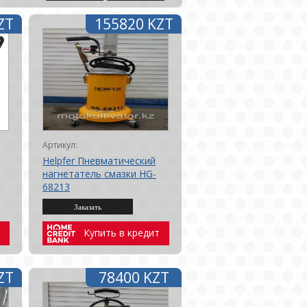
ZT
155820 KZT
Артикул:
Helpfer Пневматический
нагнетатель смазки HG-
68213
Купить в кредит
ZT
78400 KZT