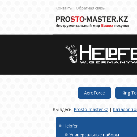
Контакты
Обратная связь
AeroForce
King To
Вы здесь:
Prosto-master.kz
|
Каталог то
Helpfer
Универсальные наборы