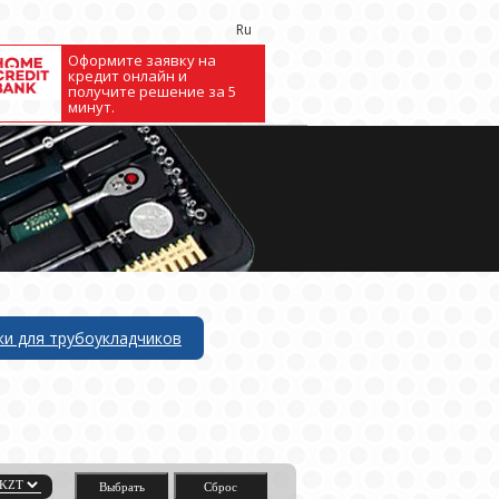
Ru
Оформите заявку на
кредит онлайн и
получите решение за 5
минут.
ки для трубоукладчиков