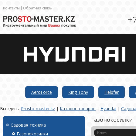
Контакты
Обратная связь
+7
AeroForce
King Tony
Helpfer
Вы здесь:
Prosto-master.kz
|
Каталог товаров
|
Hyundai
|
Садова
Газонокосилки
Садовая техника
Газонокосилки