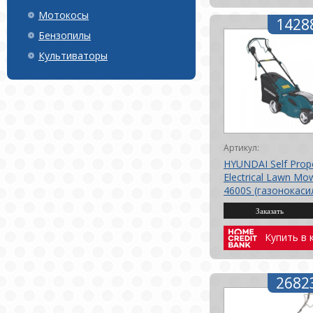
Мотокосы
1428
Бензопилы
Культиваторы
Артикул:
HYUNDAI Self Prope
Electrical Lawn Mo
4600S (газонокаси
самоходная 46см.)
Купить в 
2682