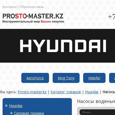
Контакты
Обратная связь
+7
AeroForce
King Tony
Helpfer
Вы здесь:
Prosto-master.kz
|
Каталог товаров
|
Hyundai
|
Насосы
Насосы водяны
Hyundai
Силовая техника