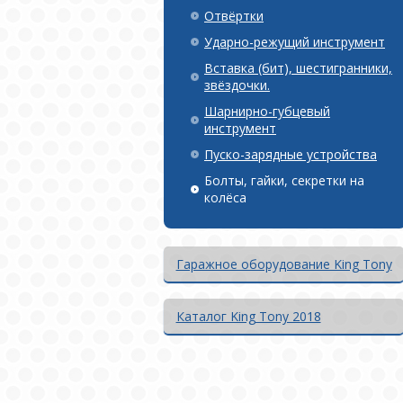
Отвёртки
Ударно-режущий инструмент
Вставка (бит), шестигранники,
звёздочки.
Шарнирно-губцевый
инструмент
Пуско-зарядные устройства
Болты, гайки, секретки на
колёса
Гаражное оборудование King Tony
Каталог King Tony 2018