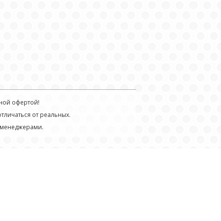
ной офертой!
отличаться от реальных.
 менеджерами.
разработано в
index group