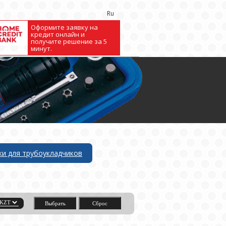
Ru
Оформите заявку на
кредит онлайн и
получите решение за 5
минут.
ки для трубоукладчиков