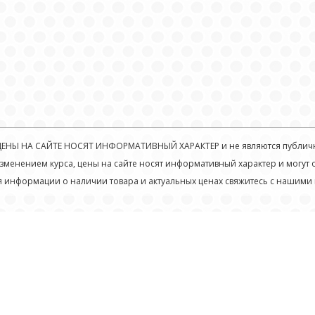
ЕНЫ НА САЙТЕ НОСЯТ ИНФОРМАТИВНЫЙ ХАРАКТЕР и не являются публич
зменением курса, цены на сайте носят информативный характер и могут 
я информации о наличии товара и актуальных ценах свяжитесь с нашими
Республика Казахстан
тел.: +7 727 319 1253
г. Алматы, ул. Яссауи
моб.: +7 702 430 2277
Торговый центр «Кар Сити»
+7 777 556 41 75
2 ярус, 4 ряд, бутик № 184
e-mail:
aeroforce79@mail.ru
схема проезда