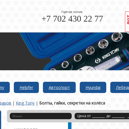
Горячая линия:
+7 702 430 22 77
ny
Helpfer
Автоспорт
Hyundai
Лебёд
варов
|
King Tony
|
Болты, гайки, секретки на колёса
Цена от
до