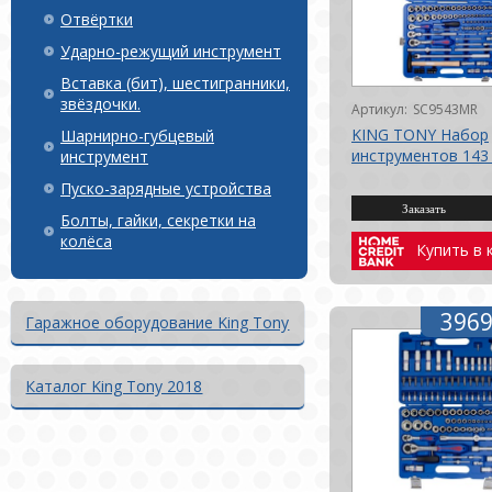
Отвёртки
Ударно-режущий инструмент
Вставка (бит), шестигранники,
звёздочки.
Артикул:
SC9543MR
KING TONY Набор
Шарнирно-губцевый
инструментов 143
инструмент
Пуско-зарядные устройства
Болты, гайки, секретки на
колёса
Купить в 
3969
Гаражное оборудование King Tony
Каталог King Tony 2018