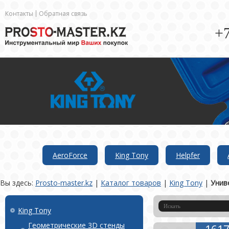
Контакты
Обратная связь
+7
AeroForce
King Tony
Helpfer
Вы здесь:
Prosto-master.kz
|
Каталог товаров
|
King Tony
|
Унив
King Tony
Геометрические 3D стенды